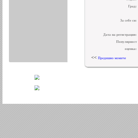
Град:
За себе си:
Дата на регистрация:
Популярност
оценка:
<<
Предишно момиче