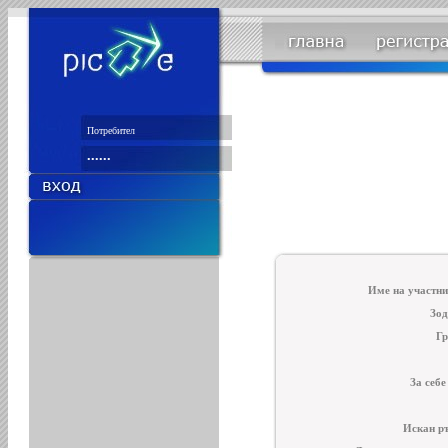
Име на участни
Зод
Гр
За себе
Искан ръ