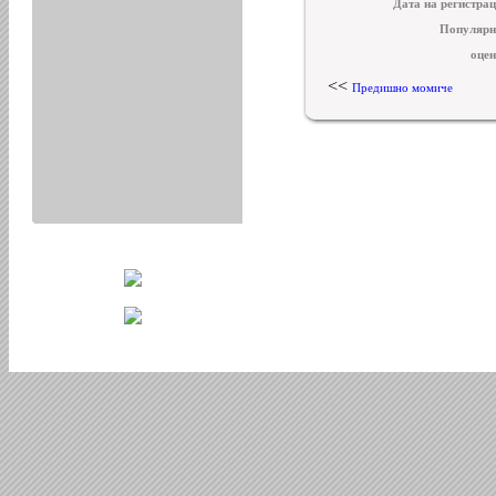
Дата на регистрац
Популярн
оцен
<<
Предишно момиче