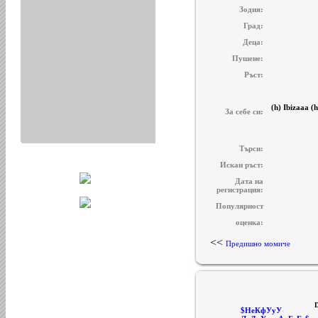
Зодия:
Град:
Деца:
Пушене:
Ръст:
(h) Ibizaaa 
За себе си:
Търси:
Искан ръст:
Дата на
регистрация:
Популярност
оценка:
<<
Предишно момиче
$НеКфУуУ