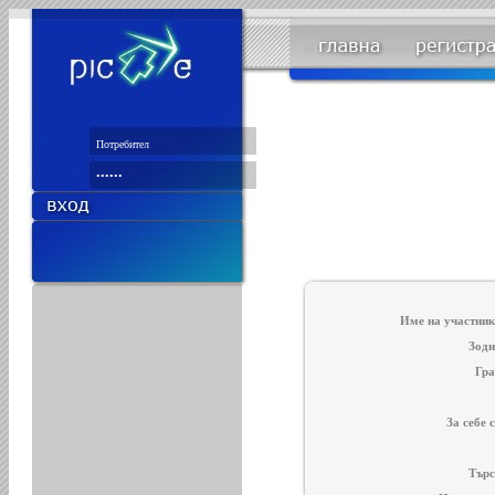
Име на участник
Зоди
Гра
За себе 
Търс