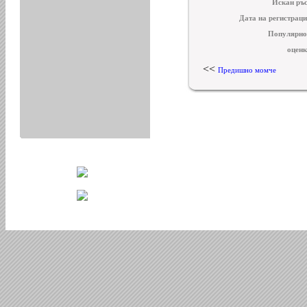
Искан ръс
Дата на регистраци
Популярно
оценк
<<
Предишно момче