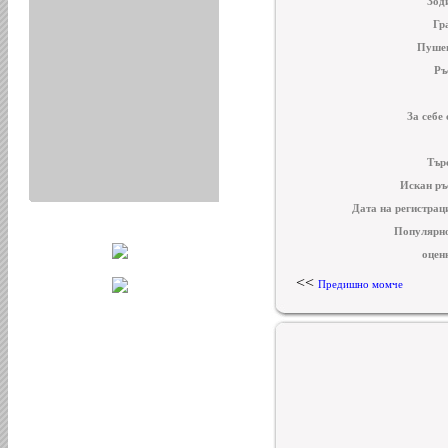
Зод
Гр
Пуше
Ръ
За себе 
Тър
Искан ръ
Дата на регистрац
Популярн
оцен
<<
Предишно момче