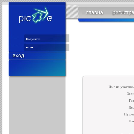
Име на участник
Зоди
Гра
Дец
Пушен
Ръ