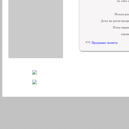
За себе 
Искан ръс
Дата на регистрац
Популярно
оценк
<<
Предишно момиче