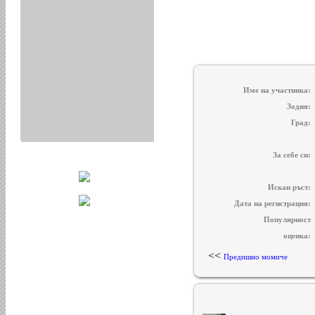
Име на участника:
Зодия:
Град:
За себе си:
Искан ръст:
Дата на регистрация:
Популярност
оценка:
<<
Предишно момиче