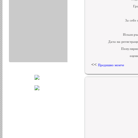
Гр
За себе 
Искан ръ
Дата на регистрац
Популярно
оцен
<<
Предишно момче