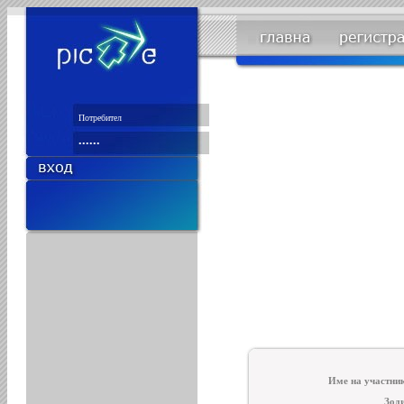
Име на участни
Зод