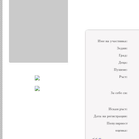
Име на участника:
Зодия:
Град:
Деца:
Пушене:
Ръст:
За себе си:
Искан ръст:
Дата на регистрация:
Популярност
оценка: