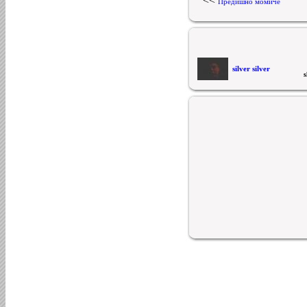
<<
Предишно момиче
silver silver
s