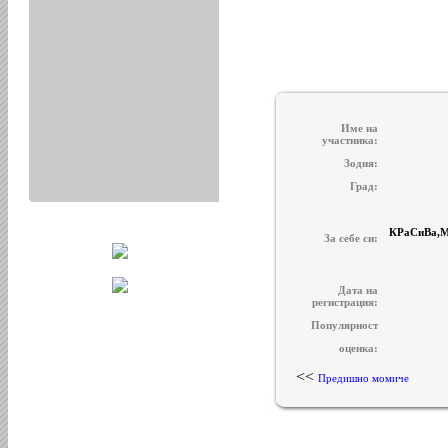
Име на
участника:
Зодия:
Град:
КРаСиВа,М
За себе си:
Дата на
регистрация:
Популярност
оценка:
<<
Предишно момиче