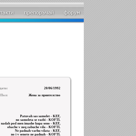
дата:
20/06/1992
Пол:
Жена за приятелство
Patuvah sas samolet - KEF,
no samoleta se razbi - KOFTI.
 nadah pod men imashe kupa seno - KEF,
obache v neq zabuche vila - KOFTI.
Ne padnah varhu vilata - KEF,
no i v senoto ne padnah - KOFTI.