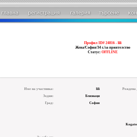
Профил ID# 24816 - lili
Жена/София/34 г./за приятелство
Статус:
OFFLINE
Име на участника:
lili
Рождена 
Зодия:
Близнаци
Град:
София
Kogato