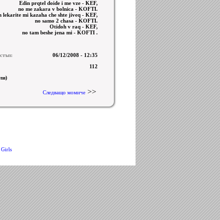
Edin prqtel doide i me vze - KEF,
no me zakara v bolnica - KOFTI.
 lekarite mi kazaha che shte jiveq - KEF,
no samo 2 chasa - KOFTI.
Otidoh v raq - KEF,
no tam beshe jena mi - KOFTI .
стъп:
06/12/2008 - 12:35
112
ли)
>>
Следващо момиче
 Girls