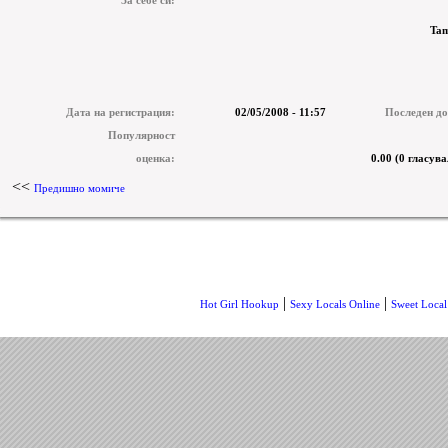
За себе си:
Tam
Дата на регистрация:
02/05/2008 - 11:57
Последен до
Популярност
оценка:
0.00 (0 гласува
<<
Предишно момиче
|
|
Hot Girl Hookup
Sexy Locals Online
Sweet Local