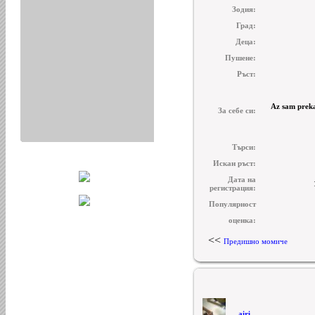
Зодия:
Град:
Деца:
Пушене:
Ръст:
Az sam preka
За себе си:
Търси:
Искан ръст:
Дата на
регистрация:
Популярност
оценка:
<<
Предишно момиче
airi